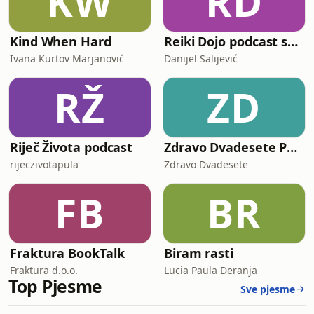
KW
RD
Kind When Hard
Reiki Dojo podcast show
Ivana Kurtov Marjanović
Danijel Salijević
RŽ
ZD
Riječ Života podcast
Zdravo Dvadesete Podkast
rijeczivotapula
Zdravo Dvadesete
FB
BR
Fraktura BookTalk
Biram rasti
Fraktura d.o.o.
Lucia Paula Deranja
Top Pjesme
Sve pjesme