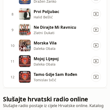
Dražen Žanko
Prvi Poljubac
8
Halid Bešlić
Ne Dirajte Mi Ravnicu
9
Zlatni Dukati
Morska Vila
10
Daleka Obala
Mojoj Lijepoj
11
Daleka Obala
Tamo Gdje Sam Rođen
12
Tomislav Ivčić
Slušajte hrvatski radio online
Slušajte radio postaje iz cijele Hrvatske online. Katalog