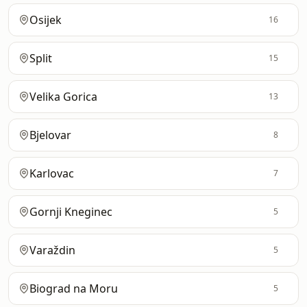
Osijek
16
Split
15
Velika Gorica
13
Bjelovar
8
Karlovac
7
Gornji Kneginec
5
Varaždin
5
Biograd na Moru
5