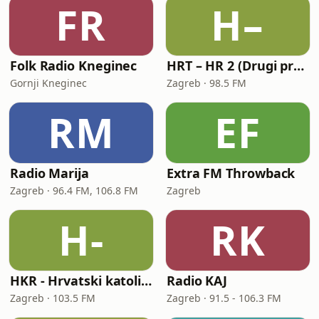
FR
H–
Folk Radio Kneginec
HRT – HR 2 (Drugi program Hrvatskoga radija)
Gornji Kneginec
Zagreb · 98.5 FM
RM
EF
Radio Marija
Extra FM Throwback
Zagreb · 96.4 FM, 106.8 FM
Zagreb
H-
RK
HKR - Hrvatski katolički radio
Radio KAJ
Zagreb · 103.5 FM
Zagreb · 91.5 - 106.3 FM