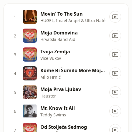
Movin' To The Sun
1
HUGEL, Imael Angel & Ultra Naté
Moja Domovina
2
Hrvatski Band Aid
Tvoja Zemlja
3
Vice Vukov
Kome Bi Šumilo More Moje Sinje
4
Milo Hrnić
Moja Prva Ljubav
5
Haustor
Mr. Know It All
6
Teddy Swims
Od Stoljeća Sedmog
7