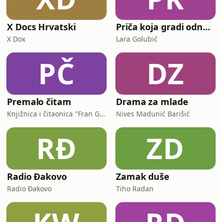
X Docs Hrvatski
Priča koja gradi odnose
X Dox
Lara Golubić
PČ
DZ
Premalo čitam
Drama za mlade
Knjižnica i čitaonica "Fran Galović" Koprivnica
Nives Madunić Barišić
RĐ
ZD
Radio Đakovo
Zamak duše
Radio Đakovo
Tiho Radan