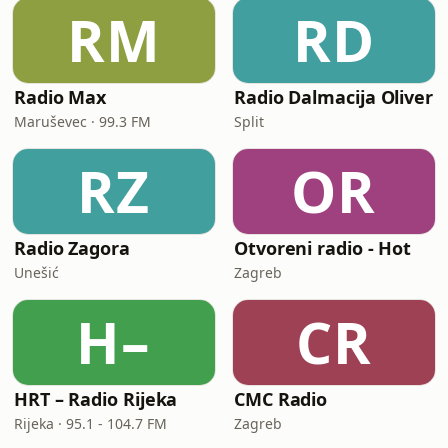
RM
RD
Radio Max
Radio Dalmacija Oliver
Maruševec · 99.3 FM
Split
RZ
OR
Radio Zagora
Otvoreni radio - Hot
Unešić
Zagreb
H–
CR
HRT – Radio Rijeka
CMC Radio
Rijeka · 95.1 - 104.7 FM
Zagreb