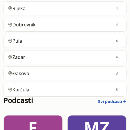
Rijeka
4
Dubrovnik
4
Pula
4
Zadar
4
Đakovo
3
Korčula
3
Podcasti
Svi podcasti
E
MZ