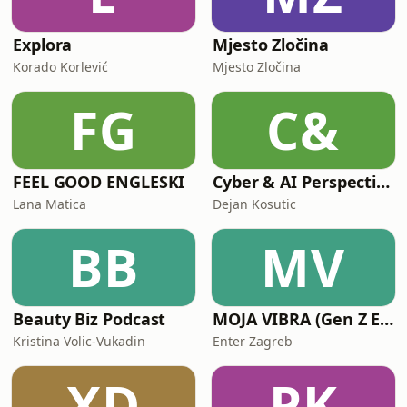
Explora
Mjesto Zločina
Korado Korlević
Mjesto Zločina
FG
C&
FEEL GOOD ENGLESKI
Cyber & AI Perspectives — Insights on Cybersecurity and AI Governance
Lana Matica
Dejan Kosutic
BB
MV
Beauty Biz Podcast
MOJA VIBRA (Gen Z ENTER podcast)
Kristina Volic-Vukadin
Enter Zagreb
XD
PK