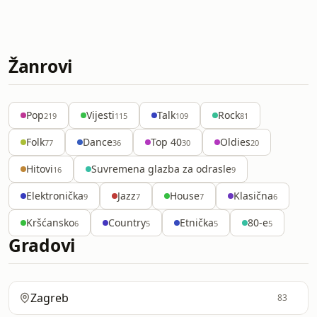
Žanrovi
Pop
Vijesti
Talk
Rock
219
115
109
81
Folk
Dance
Top 40
Oldies
77
36
30
20
Hitovi
Suvremena glazba za odrasle
16
9
Elektronička
Jazz
House
Klasična
9
7
7
6
Kršćansko
Country
Etnička
80-e
6
5
5
5
Gradovi
Zagreb
83