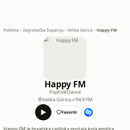
Početna
Zagrebačka županija
Velika Gorica
Happy FM
Happy FM
Pop
Folk
Dance
Velika Gorica
94.9 FM
Favoriti
Happy FM je hrvatska radijska postaja koja emitira