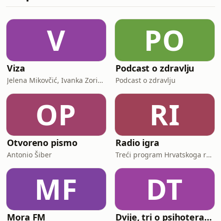
teze. Zvuči suvoparno, ali pokušavam
da nađem kompromis između nauke i
zabave, što je generalno moj moto, a
V
PO
istovremeno pokušavam da
predstavim temu što objektivnije
Viza
Podcast o zdravlju
Jelena Mikovčić, Ivanka Zorić, Ana-Bella Leikauff, Jelena Maštruko, Dražen Korda, Tihomir Vinković, Danja Dubravac
Podcast o zdravlju
OP
RI
Otvoreno pismo
Radio igra
Antonio Šiber
Treći program Hrvatskoga radija
MF
DT
Mora FM
Dvije, tri o psihoterapiji