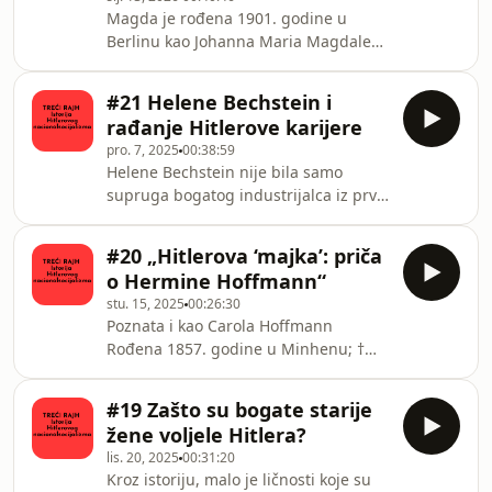
Magda je rođena 1901. godine u
Berlinu kao Johanna Maria Magdalena
Behrend.Njen biološki otac, Oskar
Ritschel, bio je mašinski inženjer koji
#21 Helene Bechstein i
je napustio porodicu ubrzo nakon
rađanje Hitlerove karijere
njenog rođenja. Njena majka Auguste
pro. 7, 2025
00:38:59
Behrend razvela se od njega 1905.
Helene Bechstein nije bila samo
godine.Godine 1908. majka se ponovo
supruga bogatog industrijalca iz prve
udala za Richarda Friedländera,
polovine 20. stoljeća, već jedna od
imućnog, asimiliranog jevrejskog
najranijih i najutjecajnijih pristalica
tekstilnog industrijalca koji je živio i
#20 „Hitlerova ‘majka’: priča
nacističkog pokreta, koja je kroz svoj
radio u Brisel
o Hermine Hoffmann“
lični odnos imala značajan utjecaj na
stu. 15, 2025
00:26:30
Hitlerov život i političku karijeru.
Poznata i kao Carola Hoffmann
Nekoliko historičara ukazalo je na to
Rođena 1857. godine u Minhenu; †
da je Helenina uloga daleko
22. oktobra 1945, MinhenGodine
prevazilazila puku finansijsku
1920. šezdesetogodišnja udovica
podršku: ona je bila ta koja je mladog
#19 Zašto su bogate starije
Carola (Hermine) Hoffmann postala je
poli
žene voljele Hitlera?
Hitlerova prva „usvojiteljska majka“ i
lis. 20, 2025
00:31:20
pokroviteljica. Bila je istovremeno
Kroz istoriju, malo je ličnosti koje su
njegova pristaša i lična obožavateljka.