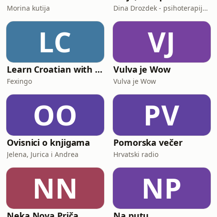
Morina kutija
Dina Drozdek - psihoterapija, NLP, mentalno zdravlje
LC
VJ
Learn Croatian with Fexingo
Vulva je Wow
Fexingo
Vulva je Wow
OO
PV
Ovisnici o knjigama
Pomorska večer
Jelena, Jurica i Andrea
Hrvatski radio
NN
NP
Neka Nova Priča
Na putu...