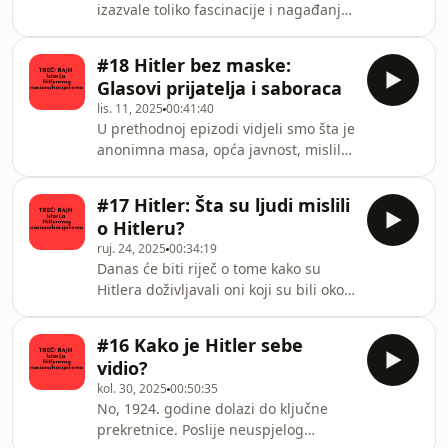
izazvale toliko fascinacije i nagađanja
U stranačkom listu Völkischer
o svom privatnom životu kao što je to
Beobachter nazivana je „gospođa
slučaj s Adolfom Hitlerom. Njegovi
direktorica Hoffmann“.Hermine
#18 Hitler bez maske:
odnosi sa ženama – bilo da su bili
Hoffmann bila je udata za star
Glasovi prijatelja i saboraca
majčinski, prijateljski, platonski ili,
lis. 11, 2025
00:41:40
možda, ljubavni – otkrivaju jednu
U prethodnoj epizodi vidjeli smo šta je
drugu, često zanemarenu stranu
anonimna masa, opća javnost, mislila
njegove ličnosti. Ti odnosi nam nude
o njemu. Ovoga puta ćemo se baviti
psihološki uvid u čovjeka iza mita, u
pitanjem kako su Hitlera vidjeli
onu tamnu i ranjivu figuru koja
#17 Hitler: Šta su ljudi mislili
njegovi saradnici, partijski drugovi,
o Hitleru?
prijatelji, poznanici i, uopšte, oni koji
ruj. 24, 2025
00:34:19
su ga dobro poznavali.Želio bih
Danas će biti riječ o tome kako su
napomenuti da ću pored opaski
Hitlera doživljavali oni koji su bili oko
Waltera Langera dodati i vlastita
njega, ili drugim riječima, kako ga je
zapažanja i komentare. Drugim
doživljavao njemački narod. To je slika
riječima, pokušat ću smjestiti građu u
#16 Kako je Hitler sebe
o tome kako je Hitler bio primljen, šta
širi konte
vidio?
su zapravo čuli i vidjeli. Kao što je
kol. 30, 2025
00:50:35
poznato, na početku želim
No, 1924. godine dolazi do ključne
napomenuti da veoma različiti izvori,
prekretnice. Poslije neuspjelog
nezavisno jedni od drugih, potvrđuju