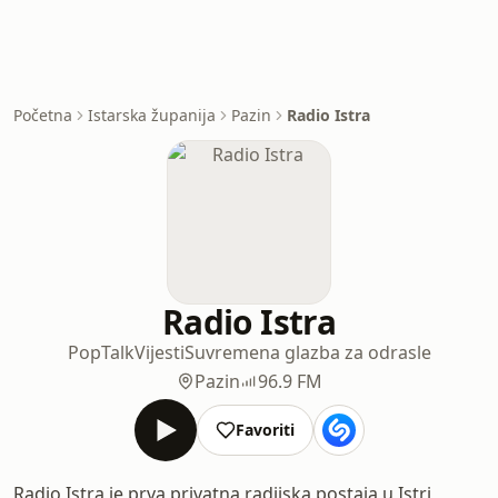
Početna
Istarska županija
Pazin
Radio Istra
Radio Istra
Pop
Talk
Vijesti
Suvremena glazba za odrasle
Pazin
96.9 FM
Favoriti
Radio Istra je prva privatna radijska postaja u Istri,