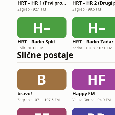
HRT – HR 1 (Prvi program Hrvatskoga radija)
Zagreb · 92.1 FM
Zagreb · 98.5 FM
H–
H–
HRT – Radio Split
HRT – Radio Zadar
Split · 101.0 FM
Zadar · 101.8 -103.0 FM
Slične postaje
B
HF
bravo!
Happy FM
Zagreb · 107.1 -107.5 FM
Velika Gorica · 94.9 FM