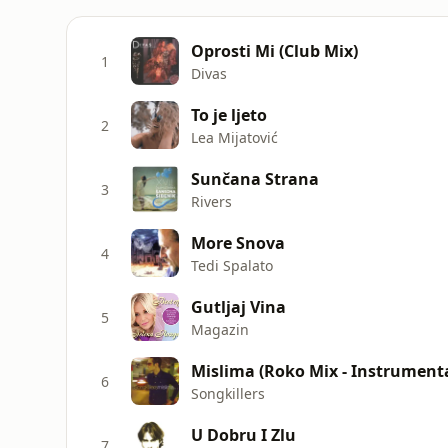
Oprosti Mi (Club Mix)
1
Divas
To je ljeto
2
Lea Mijatović
Sunčana Strana
3
Rivers
More Snova
4
Tedi Spalato
Gutljaj Vina
5
Magazin
Mislima (Roko Mix - Instrumenta
6
Songkillers
U Dobru I Zlu
7