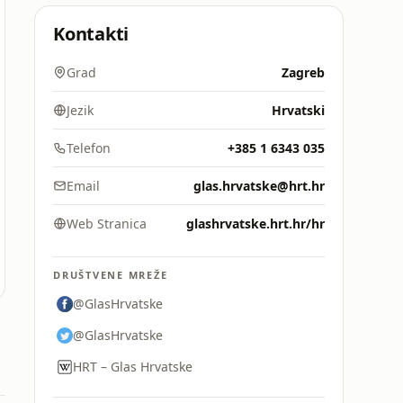
Kontakti
Grad
Zagreb
Jezik
Hrvatski
Telefon
+385 1 6343 035
Email
glas.hrvatske@hrt.hr
Web Stranica
glashrvatske.hrt.hr/hr
DRUŠTVENE MREŽE
@GlasHrvatske
@GlasHrvatske
HRT – Glas Hrvatske