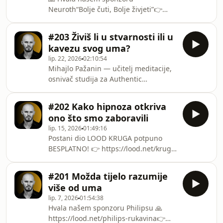
mladi danas o vlastitoj seksualnosti i
Neuroth“Bolje čuti, Bolje živjeti”👉
anatomiji ne znaju apsolutno ništa?
Dogovori besplatan test sluha (+ 100€
&#39;&#39;👉 https://lood.net/krug-
popusta): https://lood.net/neuroth-
kejla Postani
#203 Živiš li u stvarnosti ili u
jevtovic👉 Postani dio LOOD KRUGA
kavezu svog uma?
potpuno BESPLATNO:
lip. 22, 2026
02:10:54
https://lood.net/krug-jevtovic Zašto u
Mihajlo Pažanin — učitelj meditacije,
tri ujutro radije biramo razgovor s
osnivač studija za Authentic
umjetnom inteligencijom nego s
mindfulness, jedan od pionira
obitelji ili prijateljima?Gost nove
tibetskog budizma u Hrvatskoj, autor i
epizode LOOD Podcasta je Saša
#202 Kako hipnoza otkriva
prevoditelj mnogih knjiga posvećenih
Jevtović — psihijatar, voditelj Odjela za
ono što smo zaboravili
tibetskoj duhovnosti.&quot;U kojem
ps
lip. 15, 2026
01:49:16
trenutku ste shvatili da vas vaše misli
Postani dio LOOD KRUGA potpuno
ograničavaju?&quot; 👉
BESPLATNO! 👉 https://lood.net/krug-
https://lood.net/krug-pazanin Postani
brzovicU ovoj epizodi LOOD Podcasta,
dio LOOD KRUGA potpuno BESPLATNO
gostovala je Petra Brzović,
Istražujemo granicu između
#201 Možda tijelo razumije
međunarodno priznata terapeutkinja i
objektivne stvarnosti i mentalni
više od uma
edukatorica koja se specijalizirala za
lip. 7, 2026
01:54:38
rad s podsviješću, traumu i
Hvala našem sponzoru Philipsu 🙏
integrativnu medicinu.Petra je
https://lood.net/philips-rukavina👉
klinička hipnoterapeutkinja,