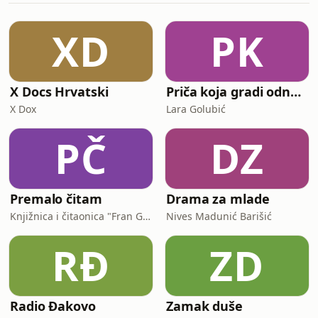
nas moderni životni stil
&quot;melje&quot; i kako se doista
XD
PK
oporaviti.Razgovaramo o tome zašto
su san, mišićna masa
X Docs Hrvatski
Priča koja gradi odnose
X Dox
Lara Golubić
PČ
DZ
Premalo čitam
Drama za mlade
Knjižnica i čitaonica "Fran Galović" Koprivnica
Nives Madunić Barišić
RĐ
ZD
Radio Đakovo
Zamak duše