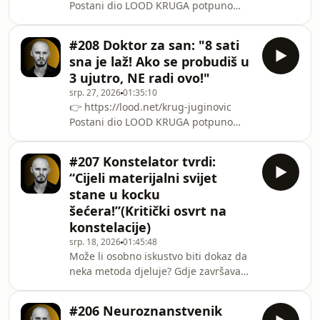
Postani dio LOOD KRUGA potpuno
znanstvenika otkrio &#39;&#39;Božju
BESPLATNOGost u novoj epizodi LOOD
česticu&#39;&#39;, objašnjavanja
Podcasta je Duško Ilijević, poznatiji
simetrije ranog svemira, Higgsova
#208 Doktor za san: "8 sati
kao &quot;Striček Duško&quot;,
polja i 12 elem
sna je laž! Ako se probudiš u
popularni hrvatski waldorfski
3 ujutro, NE radi ovo!"
odgojitelj i edukator koji na
srp. 27, 2026
01:35:10
društvenim mrežama dijeli savjete o
👉 https://lood.net/krug-juginovic
odgoju djece na stvaran i praktičan
Postani dio LOOD KRUGA potpuno
način.Jesmo li kao odrasli zaista
BESPLATNOJe li osam sati sna zaista
prerasli vrtić ili smo samo zamijenili
pravilo koje vrijedi za sve ili svatko od
pješčanik uredom, partnersk
#207 Konstelator tvrdi:
nas ima drukčiju potrebu za
“Cijeli materijalni svijet
spavanjem?Koliko kava, alkohol,
stane u kocku
večernje svjetlo i korištenje mobitela
šećera!”(Kritički osvrt na
utječu na kvalitetu sna?Gost u novoj
konstelacije)
epizodi LOOD Podcasta dr. Alen
Juginović, istaknuti hrvatski
srp. 18, 2026
01:45:48
Može li osobno iskustvo biti dokaz da
neuroznanstvenik na Harvardu čija su
neka metoda djeluje? Gdje završava
istraživanja usmjerena
otvorenost prema nepoznatom, a
počinje nekritičko vjerovanje?👉
#206 Neuroznanstvenik
https://lood.net/krug-popovic Postani