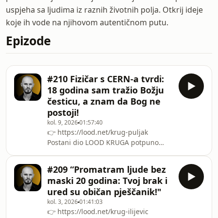
uspjeha sa ljudima iz raznih životnih polja. Otkrij ideje
koje ih vode na njihovom autentičnom putu.
Epizode
#210 Fizičar s CERN-a tvrdi:
18 godina sam tražio Božju
česticu, a znam da Bog ne
postoji!
kol. 9, 2026
01:57:40
👉 https://lood.net/krug-puljak
Postani dio LOOD KRUGA potpuno
BESPLATNOU novoj epizodi LOOD
Podcasta gost je Ivica Puljak - hrvatski
#209 “Promatram ljude bez
fizičar elementarnih čestica,
maski 20 godina: Tvoj brak i
sveučilišni profesor, bivši
ured su običan pješčanik!"
gradonačelnik Splita te bivši
kol. 3, 2026
01:41:03
predsjednik stranke Centar.Od
👉 https://lood.net/krug-ilijevic
opisivanja kako je sa skupinom