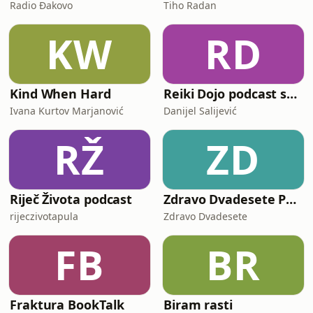
Radio Đakovo
Tiho Radan
KW
RD
Kind When Hard
Reiki Dojo podcast show
Ivana Kurtov Marjanović
Danijel Salijević
RŽ
ZD
Riječ Života podcast
Zdravo Dvadesete Podkast
rijeczivotapula
Zdravo Dvadesete
FB
BR
Fraktura BookTalk
Biram rasti