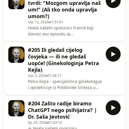
tvrdi: "Mozgom upravlja naš
dio LOOD KRUGA potpuno
um!" (Ali tko onda upravlja
BESPLATNOGost u novoj epizodi LOOD
umom?)
Podcasta je Srđan Popović -
srp. 12, 2026
01:51:01
profesionalni konstelator i autor
Hvala našem sponzoru Franck koji
metode &#39;Meta
donosi ovu epizodu 🙏
konstelacije&#39;.Srđan otvoreno
https://lood.net/ivkic-podcast👉
govori o svojoj želji da njegova
https://lood.net/krug-ivkic 🔗 Postani
metoda jednog dana bude
#205 Ili gledaš cijelog
dio LOOD KRUGA potpuno
čovjeka — ili ne gledaš
BESPLATNOU novoj epizodi LOOD
uopće! (Ginekologinja Petra
Podcasta gost je dr. Goran Ivkić —
Kejla)
neurolog, neuroznanstvenik i
srp. 5, 2026
01:38:17
subspecijalist epileptolog na
Petra Kejla - specijalistica ginekologije
Hrvatskom institutu za istraživanje
i opstetricije iz Poliklinike Sinteza u
mozga; bavi se epilepsijama,
Zagrebu s dvadeset godina iskustva,
glavoboljama, stresom i
posvećena medicini 21. stoljeća i
psihosomatikom, te poveznicom uma,
#204 Zašto radije biramo
rušenju tabua o ženskom
tijela
ChatGPT nego psihijatra? |
zdravlju.&#39;&#39;Kako je moguće
Dr. Saša Jevtović
da u eri neograničenih informacija na
lip. 29, 2026
01:43:16
internetu i društvenim mrežama
🙏 Hvala našem sponzoru