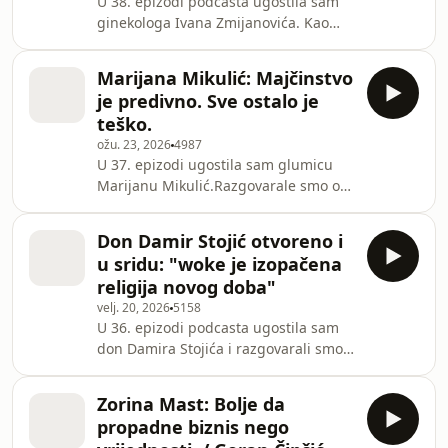
U 38. epizodi podcasta ugostila sam
ginekologa Ivana Zmijanovića. Kao
mladi liječnik radio je pobačaje, no s
vremenom je promijenio pogled na tu
Marijana Mikulić: Majčinstvo
praksu i danas ima priziv
je predivno. Sve ostalo je
savjesti.Razgovarali smo o pobačaju,
teško.
prenatalnoj dijagnostici i iskustvima iz
ožu. 23, 2026
4987
ginekološke prakse, ali i o njegovom
U 37. epizodi ugostila sam glumicu
osobnom putu – od mladog
Marijanu Mikulić.Razgovarale smo o
ginekologa kojem su često povjeravali
njezinoj novoj monodrami koja se
izvođenje pobačaja do liječnika koji se
rasprodaje diljem Hrvatske i BiH, ali i
danas zalaž
Don Damir Stojić otvoreno i
o putu koji joj je prethodio. Dotaknule
u sridu: "woke je izopačena
smo se odrastanja u Hercegovini,
religija novog doba"
društvenih pritisaka i stereotipa s
velj. 20, 2026
5158
kojima se žene susreću kroz različite
U 36. epizodi podcasta ugostila sam
životne faze.Velik dio razgovora
don Damira Stojića i razgovarali smo o
posvetile smo majčinstvu i njezinim
ljubavi, zaljubljenosti i odnosima
sinovima, posebno iskustvu rane
upravo uoči Valentinova. Krenuli smo
intervenc
Zorina Mast: Bolje da
od pitanja kako razlikovati
propadne biznis nego
zaljubljenost od prave ljubavi i zašto