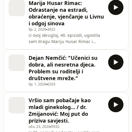
Marija Husar Rimac:
naglas: zašto
Odrastanje na estradi,
obraćenje, vjenčanje u Livnu
i odgoj sinova
lip. 2, 2026
3922
U ovoj okrugloj, 40. epizodi, ugostila
sam dragu Mariju Husar Rimac i
razgovarale smo o njezinom putu kroz
glazbu, od odrastanja u showbizu 90-
Dejan Nemčić: "Učenici su
ih, preko velikog uspjeha s grupom
dobra, ali nesretna djeca.
Divas, pa sve do životnih prekretnica
Problem su roditelji i
koje su je oblikovale.Dotaknule smo se
društvene mreže."
djetinjstva na sceni, iskustva rada s
lip. 1, 2026
6203
najvećim imenima domaće glazbe i
kako je izgledalo odrastati u svijetu
koji nije uvijek bio bezazlen. Marij
Vršio sam pobačaje kao
mladi ginekolog... / dr.
Zmijanović: Moj put do
priziva savjesti.
ožu. 23, 2026
5932