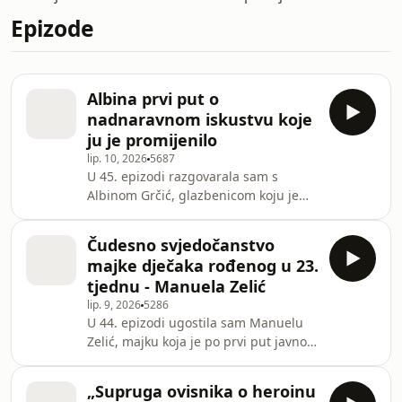
Epizode
Albina prvi put o
nadnaravnom iskustvu koje
ju je promijenilo
lip. 10, 2026
5687
U 45. epizodi razgovarala sam s
Albinom Grčić, glazbenicom koju je
publika upoznala kroz The Voice, Doru
i Eurosong, a danas sve više kroz
Čudesno svjedočanstvo
njezino svjedočanstvo vjere i duhovnu
majke dječaka rođenog u 23.
glazbu. Albina je po prvi put otvoreno
tjednu - Manuela Zelić
progovorila o svom putu obraćenja,
lip. 9, 2026
5286
unutarnjim borbama, osjećaju
U 44. epizodi ugostila sam Manuelu
praznine nakon velikog uspjeha i
Zelić, majku koja je po prvi put javno
trenutku kada je počela tražiti dublji
odlučila podijeliti svoje potresno i
smisao života.Razgovarale smo o
snažno svjedočanstvo o
njezinim glazben
„Supruga ovisnika o heroinu
prijevremenom rođenju svog sina