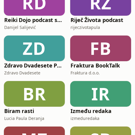
RD
RŽ
Reiki Dojo podcast show
Riječ Života podcast
Danijel Salijević
rijeczivotapula
ZD
FB
Zdravo Dvadesete Podkast
Fraktura BookTalk
Zdravo Dvadesete
Fraktura d.o.o.
BR
IR
Biram rasti
Između redaka
Lucia Paula Deranja
izmeduredaka