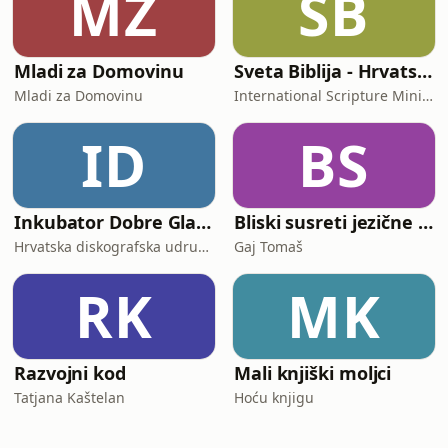
MZ
SB
Mladi za Domovinu
Sveta Biblija - Hrvatski (Croatian, Novi zavjet)
Mladi za Domovinu
International Scripture Ministries
ID
BS
Inkubator Dobre Glazbe
Bliski susreti jezične vrste
Hrvatska diskografska udruga – IFPI Croatia
Gaj Tomaš
RK
MK
Razvojni kod
Mali knjiški moljci
Tatjana Kaštelan
Hoću knjigu