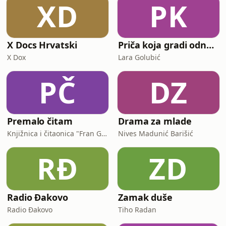
XD
PK
X Docs Hrvatski
Priča koja gradi odnose
X Dox
Lara Golubić
PČ
DZ
Premalo čitam
Drama za mlade
Knjižnica i čitaonica "Fran Galović" Koprivnica
Nives Madunić Barišić
RĐ
ZD
Radio Đakovo
Zamak duše
Radio Đakovo
Tiho Radan