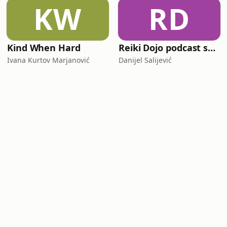
KW
RD
Kind When Hard
Reiki Dojo podcast show
Ivana Kurtov Marjanović
Danijel Salijević