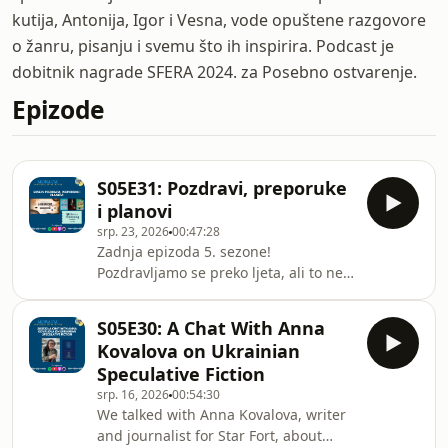
kutija, Antonija, Igor i Vesna, vode opuštene razgovore
o žanru, pisanju i svemu što ih inspirira. Podcast je
dobitnik nagrade SFERA 2024. za Posebno ostvarenje.
Epizode
S05E31: Pozdravi, preporuke
i planovi
srp. 23, 2026
00:47:28
Zadnja epizoda 5. sezone!
Pozdravljamo se preko ljeta, ali to ne
znači da nemamo već planove za
jesen i 6. sezonu. Malo pričamo o
S05E30: A Chat With Anna
onome što nas čeka, malo o nekim
Kovalova on Ukrainian
projektima koje smo trenutno radili, a
Speculative Fiction
malo o preporukama za ljetno
srp. 16, 2026
00:54:30
čitanje.Korisni linkovi:Sanja
We talked with Anna Kovalova, writer
Kolenko:IG: @sanja.slavic.art
and journalist for Star Fort, about
https://www.instagram.com/sanja.slavic.art/Etsy: