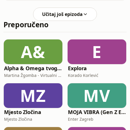
fantastika, Star Trek, Dosje X, “Dva
piscima zainteresiranima za pisanje
neba” autor Chris Wooding, serijal o
ovoga podžanra?U epizodi se
klonici Amy autorice Marilyn Kaye,
Učitaj još epizoda
spominju:Midsommar, Adam Nevill
domestic thrille
Preporučeno
roman “The Ritual”, Stephen King, Joe
Hill, antologija “Bog People: a working
class anthology of folk horror”, Neil
Williamson, tv serija The Red King,
A&
E
film i priča “Candyman” (autor Clive
Barker
Alpha & Omega tvog poslovanja
Explora
Martina Žgomba - Virtualni Asistent & VA Biznis Mentor
Korado Korlević
MZ
MV
Mjesto Zločina
MOJA VIBRA (Gen Z ENTER podcast)
Mjesto Zločina
Enter Zagreb