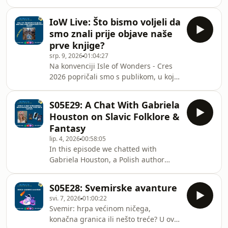
Ukrainian speculative fiction, their
https://www.etsy.com/shop/sanjaartjpgostali
publishing traditions, the differences
linkovi: ⁠https:
IoW Live: Što bismo voljeli da
between Ukrainian and Croatian
smo znali prije objave naše
fandoms, her writing and books, and
prve knjige?
the influence of the war on literature
srp. 9, 2026
01:04:27
and publishing.Big thanks to Anna for
Na konvenciji Isle of Wonders - Cres
chatting with us!Follow Anna
2026 popričali smo s publikom, u kojoj
at:@anne.kovalova at IG &amp;
je bilo puno naših kolega autora, o
Threads
tome što bismo voljeli da smo znali
https://www.instagram.com/anne.kovalov
S05E29: A Chat With Gabriela
prije nego smo se upustili u objavu
Houston on Slavic Folklore &
naših prvih knjiga.Objavljeni autori u
Fantasy
publici čija ste iskustva
lip. 4, 2026
00:58:05
poslušali:Franka Blažić, fantasy roman
In this episode we chatted with
za odrasle “Sjena jantarnog mora”,
Gabriela Houston, a Polish author
dječja fantastika “Kora i začarani
based in London, on Slavic and Polish
izvor”Jelena Dunato, dark fantasy
folklore, her books and writing, with a
knjige “
S05E28: Svemirske avanture
little bit of comparisons between
svi. 7, 2026
01:00:22
Polish and Croatian folklore (their
Svemir: hrpa većinom ničega,
strzyga vs our štriga), the publishing
konačna granica ili nešto treće? U ovoj
industry, and more. Big thanks to