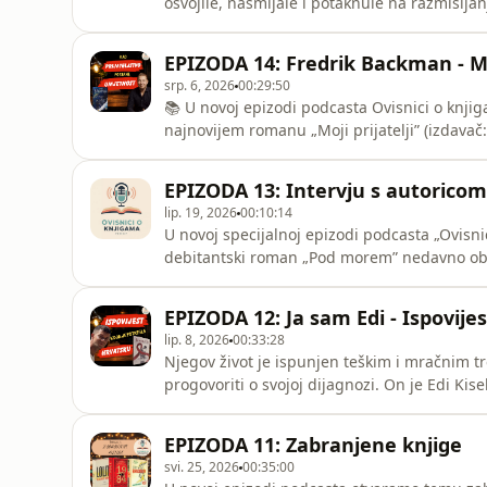
osvojile, nasmijale i potaknule na razmišljanj
se uvijek iznova vraćamo.Planirali smo spom
spomenuli smo ih hrpu. No dobrih preporuka
EPIZODA 14: Fredrik Backman - Moj
naveli u opisu.
srp. 6, 2026
00:29:50
📚 U novoj epizodi podcasta Ovisnici o knj
najnovijem romanu „Moji prijatelji” (izdavač
osvojila! ❤️ Istovremeno nas je nasmijala, dir
i svim onim ljudima koji ostave trag u našim
EPIZODA 13: Intervju s autoric
komunikacijama
lip. 19, 2026
00:10:14
U novoj specijalnoj epizodi podcasta „Ovisni
debitantski roman „Pod morem” nedavno objav
osvojila čitatelje diljem svijeta i prevedena
Andrea, a teme ovog ugodnog i iskrenog raz
EPIZODA 12: Ja sam Edi - Ispovije
i sve ono
lip. 8, 2026
00:33:28
Njegov život je ispunjen teškim i mračnim tr
progovoriti o svojoj dijagnozi. On je Edi Kise
priča.Link na nagradnu igru: https://www.
igsh=MWF3NDBmenU2NXFhag==Spomenute knjig
EPIZODA 11: Zabranjene knjige
Slušajte nas na :Youtubeu https://youtube
svi. 25, 2026
00:35:00