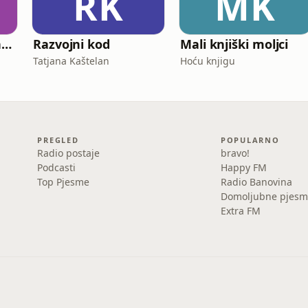
RK
MK
Bliski susreti jezične vrste
Razvojni kod
Mali knjiški moljci
Tatjana Kaštelan
Hoću knjigu
PREGLED
POPULARNO
Radio postaje
bravo!
Podcasti
Happy FM
Top Pjesme
Radio Banovina
Domoljubne pjesm
Extra FM