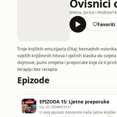
Ovisnici
Jelena, Jurica i Andrea
14
Favoriti
Troje knjiških entuzijasta (čitaj: beznadnih ovisni
svježih književnih hitova i vječnih klasika do svije
dojmove, puno smijeha i preporuke koje će ti proši
terapiju bez recepta.
Epizode
EPIZODA 15: Ljetne preporuke
srp. 20, 2026
00:53:21
U ovoj epizodi donosimo naše ljetne knjiške