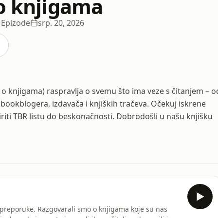
 o knjigama
 Epizode
srp. 20, 2026
ka o knjigama) raspravlja o svemu što ima veze s čitanjem – o
ta bookblogera, izdavača i knjiških tračeva. Očekuj iskrene
riti TBR listu do beskonačnosti. Dobrodošli u našu knjišku
 preporuke. Razgovarali smo o knjigama koje su nas