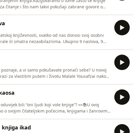
branjenih knjiga.Razgovaramo o tome zašto se knjige
“ za čitanje i što nam takvi pokušaji zabrane govore o
znatijih zabranjenih djela te propitujemo njihovu
ell, 1984.• George Orwell, Životinjska farma• Harriet
va
tskoj književnosti, svatko od nas donosi svoj osobni
irirale ili smatra nezaobilaznima. Ukupno 9 naslova, 9
omaća književnost uvijek iznova čita i otkriva.Spomenute
ro Gavran, Nekoliko ptica, jedno nebo• Jurica Pavičić,
et poznaje, a vi samo pokušavate pronaći sebe? U novoj
razi za vlastitim putem i životu Malale Yousafzai nakon
io život.🎁 DARIVANJE! U suradnji s izdavačkom kućom
še o sudjelovanju saznajte u epizodi. Darivanje traje do
 kaosa
oduvijek bili “oni ljudi koji vole knjige”? 👀📚U ovoj
o o svojim čitateljskim počecima, knjigama i žanrovima
 nas danas čita.Prisjećamo se prvih knjiga koje su nas
 nas najviše privlači kod knjiga danas i uspoređujemo
 knjiga ikad