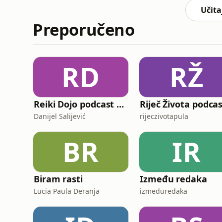
što vas upozor
Učita
Preporučeno
RD
RŽ
Reiki Dojo podcast show
Riječ Života podca
Danijel Salijević
rijeczivotapula
BR
IR
Biram rasti
Između redaka
Lucia Paula Deranja
izmeduredaka