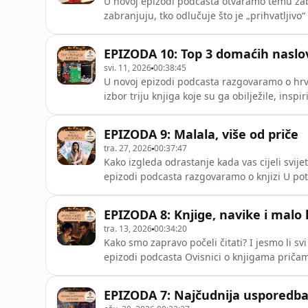
U novoj epizodi podcasta otvaramo temu za
zabranjuju, tko odlučuje što je „prihvatljivo
društvu u kojem živimo. Prisjećamo se najpo
važnost danas.Spomenute knjige:• George Orw
EPIZODA 10: Top 3 domaćih naslo
Beecher Stowe, Či
svi. 11, 2026
00:38:45
U novoj epizodi podcasta razgovaramo o hrva
izbor triju knjiga koje su ga obilježile, insp
različitih pogleda i puno razloga zašto se d
knjige:• Kristian Novak, Črna mati zemla• Mi
EPIZODA 9: Malala, više od priče
Crv
tra. 27, 2026
00:37:47
Kako izgleda odrastanje kada vas cijeli svij
epizodi podcasta razgovaramo o knjizi U pot
svjetske slave i napada koji joj je promijen
Profil poklanjamo vam primjerak knjige, a vi
EPIZODA 8: Knjige, navike i malo
03.05
tra. 13, 2026
00:34:20
Kako smo zapravo počeli čitati? I jesmo li svi 
epizodi podcasta Ovisnici o knjigama pričam
koje najviše volimo te o tome kako svatko od
uvukle u svijet čitanja, govorimo o tome što
EPIZODA 7: Najčudnija usporedba
svoje