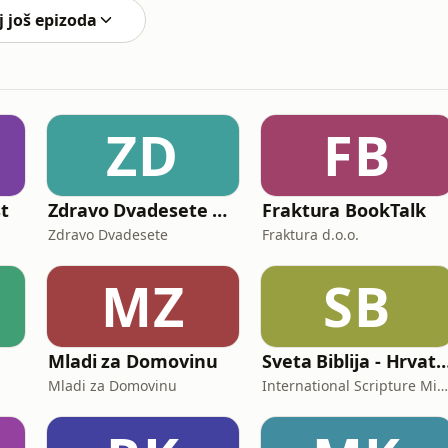
j još epizoda
ZD
FB
st
Zdravo Dvadesete Podkast
Fraktura BookTalk
Zdravo Dvadesete
Fraktura d.o.o.
MZ
SB
Mladi za Domovinu
Sveta Biblija - Hrvatski (Croatian, No
Mladi za Domovinu
International Scripture Ministries