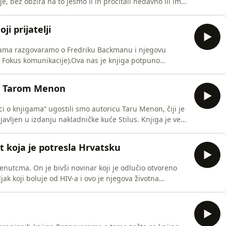
e, bez obzira na to jesmo li ih pročitali nedavno ili im
enuti nekoliko naslova, ali se razgovor rasplamsao i
 nikad dosta, zar ne? 😉 Bez brige, sve smo vam ih
i prijatelji
igama razgovaramo o Fredriku Backmanu i njegovu
: Fokus komunikacije).Ova nas je knjiga potpuno
nula i potaknula na razmišljanje o prijateljstvu, obitelji
 životima.A imamo i nešto za vas! 🎉 U suradnji s Fokus
om Tarom Menon
ci o knjigama” ugostili smo autoricu Taru Menon, čiji je
ljen u izdanju nakladničke kuće Stilus. Knjiga je već
 je na čak 35 jezika.S Tarom razgovara naša draga
govora su roman, prijateljstvo, gubitak, raže, nogomet
st koja je potresla Hrvatsku
enutcma. On je bivši novinar koji je odlučio otvoreno
ljak koji boluje od HIV-a i ovo je njegova životna
instagram.com/p/DZWq7b0tiHZ/?
e:​Edi Kiseljak: Ja sam Edi… i to je dovoljno🎧
.com/@O