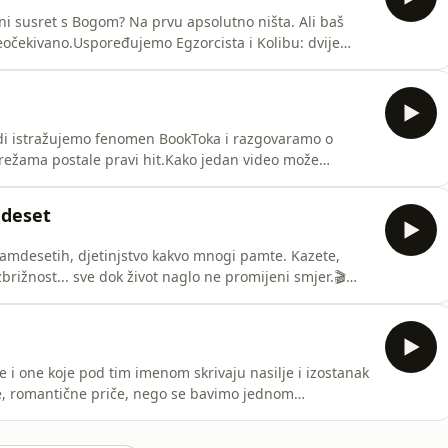
i susret s Bogom? Na prvu apsolutno ništa. Ali baš
eočekivano.Uspoređujemo Egzorcista i Kolibu: dvije
uju vjeru, zlo, patnju i ono nevidljivo. Ovo je epizoda u
lazimo do najzanimljivijih odgovora.Ako volite vjerske
odi istražujemo fenomen BookToka i razgovaramo o
režama postale pravi hit.Kako jedan video može
 li i mi nasjeli na neki od tih trendova?Uključite se u
Ovisnici o knjigama.🎧 Poslušajte epizodu i podijelite s
edeset
samdesetih, djetinjstvo kakvo mnogi pamte. Kazete,
ižnost... sve dok život naglo ne promijeni smjer.🎬
ak 3 primjerka knjige, a više o sudjelovanju saznajte u
još niste, svakako stisnite subscribe na našem youtube
je i one koje pod tim imenom skrivaju nasilje i izostanak
ke, romantične priče, nego se bavimo jednom
i problematičnom, u kojoj se granice brišu, a prisila
ere i opisuje izrazito uznemirujuće scene iz knjige, na