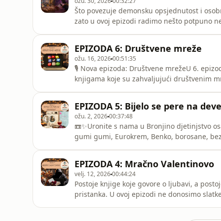
ožu. 30, 2026
00:32:27
Što povezuje demonsku opsjednutost i osobn
zato u ovoj epizodi radimo nešto potpuno n
knjige koje na potpuno različite načine istraž
kojoj spajamo nespojivo i možda baš zato do
EPIZODA 6: Društvene mreže
teme, malo k
ožu. 16, 2026
00:51:35
🎙️ Nova epizoda: Društvene mrežeU 6. epiz
knjigama koje su zahvaljujući društvenim m
pretvoriti knjigu u svjetski bestseller? Jesmo
razgovor i poslušajte novu epizodu podcasta 
EPIZODA 5: Bijelo se pere na dev
nama: pratite li pr
ožu. 2, 2026
00:37:48
📼✨Uronite s nama u Bronjino djetinjstvo o
gumi gumi, Eurokrem, Benko, borosane, bezbr
Stiže i film! 🎁 DARIVANJE! Poklanjamo vam č
epizodi. Darivanje traje do 8.3.2026.📚 Ako 
EPIZODA 4: Mračno Valentinovo
kanalu🎧 Slušajte
velj. 12, 2026
00:44:24
Postoje knjige koje govore o ljubavi, a posto
pristanka. U ovoj epizodi ne donosimo slat
drugačijom vrstom “ljubavi”, uznemirujućom 
prikazuje kao romantika.Epizoda sadrži spojl