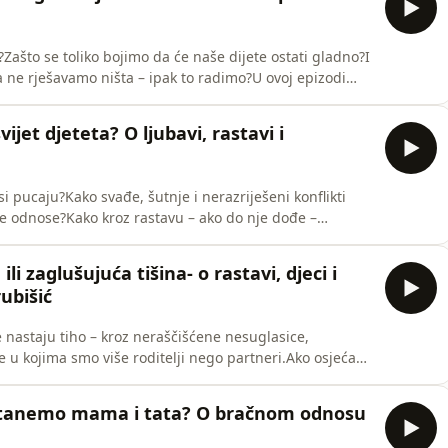
ašto se toliko bojimo da će naše dijete ostati gladno?I
 ne rješavamo ništa – ipak to radimo?U ovoj epizodi
ih pitanja: hranjenje djece.Dorja nam pomaže razumjeti
ama budi osjećaj kontrole, zašto pregovaramo kao da o
ijet djeteta? O ljubavi, rastavi i
i pucaju?Kako svađe, šutnje i nerazriješeni konflikti
će odnose?Kako kroz rastavu – ako do nje dođe –
ovnim pitanjima u ovoj epizodi razgovaram s Matejem
čjim psihoterapeutom, ocem šestero djece i autorom
li zaglušujuća tišina- o rastavi, djeci i
rubišić
 nastaju tiho – kroz neraščišćene nesuglasice,
 u kojima smo više roditelji nego partneri.Ako osjećaš
artnerom postala niz frustracija i nesporazuma, da sve
 stvorena za tebe.Zajedno sa Zrinkom,
ostanemo mama i tata? O bračnom odnosu