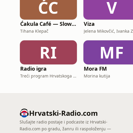
ĆC
V
Ćakula Café — Slow Croatian Podcast | Learn Croatian With a Cultural Twist
Viza
Tihana Klepač
RI
MF
Radio igra
Mora FM
Treći program Hrvatskoga radija
Morina kutija
Hrvatski-Radio.com
Slušajte radio postaje i podcaste iz Hrvatski-
Radio.com po gradu, žanru ili raspoloženju —