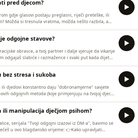
ati pred djecom?
om gdje glasovi postaju preglasni, riječi preteške, ili
ila, a
nda si odjednom shvatila – niste
 punim pitanja, upijaju sve što se događa. Ako ti ovo
oje odgojne stavove?
acijske obrasce, a tvoj partner i dalje vjeruje da vikanje
om odgajaš slabiće i razmažence i svaki put kada dijete
eđu njih dvoje. Ako ti je ovo poznato, onda je ova
mo pričati o tome kako se nositi s izazovima kada nosiš sav teret „svj
u bez stresa i sukoba
bake ili djedovi konstantno daju "dobronamjerne" savjete
njihovih odgojnih metoda (koje primjenjuju na tvojoj djeci)
 umorna od osjećaja da stalno moraš opravdavati i
objašnjavati svoje roditeljske odluke pred njima? Ako si na sva pitanja odgovorila potvrdno- onda
a ili manipulacija dječjom psihom?
ce, serijala "Tvoji odgojni izazovi iz DM-a", bavimo se
 blagdansko vrijeme: 👉Kako upravljati
iti dio blagdanskih običaja? 👉Je li u redu "lagati"