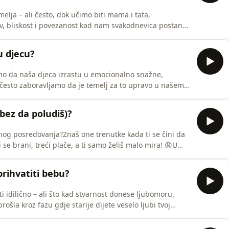
melja – ali često, dok učimo biti mama i tata,
av, bliskost i povezanost kad nam svakodnevica postane
trebama? O tome danas razgovaram s Ivom Zaimović,
edukaciji.🎧 Klikni play i saznaj kako očuvati ljubav i
u djecu?
elimo da naša djeca izrastu u emocionalno snažne,
 često zaboravljamo da je temelj za to upravo u našem
m zašto stabilan brak nije važan samo za nas, već i za
ni upijaju ljubav, poštovanje i način na koji se nosimo s
(bez da poludiš)?
nog posredovanja?Znaš one trenutke kada ti se čini da
se brani, treći plače, a ti samo želiš malo mira! 😩U
u djecom zapravo korisne✅ kako prestati biti sudac i
konkretne rečenice koje možeš koristiti u žaru sukoba✅
prihvatiti bebu?
i idilično – ali što kad stvarnost donese ljubomoru,
šla kroz fazu gdje starije dijete veselo ljubi tvoj
 se s lutkama kao da je već velika sestra ili brat… Ali
esija u ponašanju – ponovno traži dudu, želi da ga