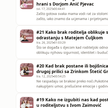
hrani s Dorjom Anić Pjevac
svi. 17, 2025
00:44:41
Zašto gotova svaka mama vodi rat za stolom?Z
zašto, iako znamo da ucjenama i prijetnjama
otvaramo jedno od najizazovnijih roditeljsk
kako nastaju prehrambene borbe, što to u n
#21 Kako brak roditelja oblikuje sv
tome ovisi
odrastanju s Matejem Čuljkom
tra. 26, 2025
01:03:29
Što se događa s djecom kad roditeljski odnos
oblikuju njihovu sigurnost, identitet i budu
sačuvati dječju dušu?O ovim dubokim i izaz
Ćuljkom – logoterapeutom, psihologom, dje
#20 Kad brak postane ili bojišnica i
knjige "Umijeće sreće".M
drugoj prilici sa Zrinkom Štetić G
tra. 12, 2025
00:54:25
Ne raspadaju se brakovi preko noći.Pukotine
nakupljeni umor, prešućene emocije i godine
da si izgubila „vas“, da je komunikacija s p
češće razmišljaš o razvodu – ova epizoda je
#19 Kako ne izgubiti nas kad p
psihoterapeutkinjom koja već nek
u roditeljstvu s Ivom Zaimović