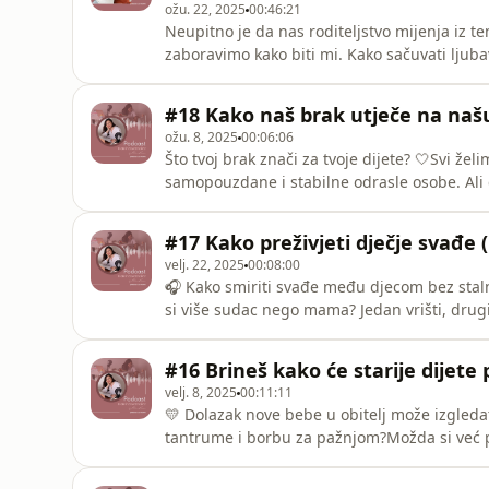
ožu. 22, 2025
00:46:21
Neupitno je da nas roditeljstvo mijenja iz te
zaboravimo kako biti mi. Kako sačuvati ljub
ispunjena obavezama, umorom i dječjim po
socijalnom pedagoginjom i psihoterapeutom u 
#18 Kako naš brak utječe na naš
povezanost i kad uđem
ožu. 8, 2025
00:06:06
Što tvoj brak znači za tvoje dijete? 🤍Svi ž
samopouzdane i stabilne odrasle osobe. Ali
odnosu – našem braku.U ovoj epizodi otkriva
našu djecu. Naš odnos je ogledalo iz kojeg o
#17 Kako preživjeti dječje svađe 
izazovima.
velj. 22, 2025
00:08:00
🎧 Kako smiriti svađe među djecom bez stal
si više sudac nego mama? Jedan vrišti, drugi 
ovoj epizodi otkrivamo:✅ zašto su svađe međ
omogućiti djeci da sami rješavaju sukobe✅ 
#16 Brineš kako će starije dijete 
kada je vrijem
velj. 8, 2025
00:11:11
💛 Dolazak nove bebe u obitelj može izgledat
tantrume i borbu za pažnjom?Možda si već pro
trbuh, mašta o dolasku brata ili sestre i igra
onda beba stvarno dođe.I onda kreću…❌ regr