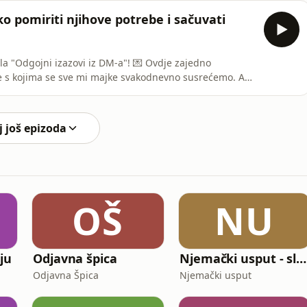
ma utječe na dječje ponašanje i povjerenje? 👉Kakav
o pomiriti njihove potrebe i sačuvati
a "Odgojni izazovi iz DM-a"! 💌 Ovdje zajedno
me s kojima se sve mi majke svakodnevno susrećemo. Ako
zapetom između njihovih potreba – starije dijete treba
ože čekati – ova epizoda je za tebe! Danas istražujemo:
j još epizoda
OŠ
NU
ju
Odjavna špica
Njemački usput - slušaj i uči
Odjavna Špica
Njemački usput