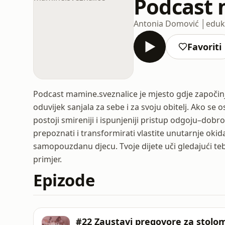
Podcast 
Antonia Domović │eduka
Favoriti
Podcast mamine.sveznalice je mjesto gdje započinje
oduvijek sanjala za sebe i za svoju obitelj. Ako se
postoji smireniji i ispunjeniji pristup odgoju–dobr
prepoznati i transformirati vlastite unutarnje okid
samopouzdanu djecu. Tvoje dijete uči gledajući teb
primjer.
Epizode
#22 Zaustavi pregovore za stolom