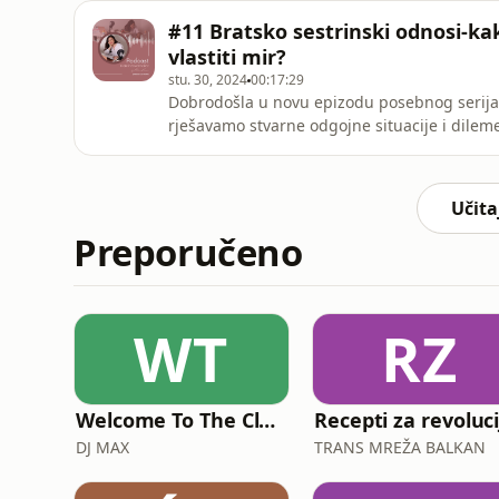
djeci o njemu? 👉Kako manipulacija pokloni
#11 Bratsko sestrinski odnosi-kak
utjecaj Djed Božićnjak
vlastiti mir?
stu. 30, 2024
00:17:29
Dobrodošla u novu epizodu posebnog serijal
rješavamo stvarne odgojne situacije i dile
si mama dvoje ili više djece i osjećaš se ra
tvoju utjehu, a mlađe vrišti i udara jer ne m
🌟 kako prepoznat
Učita
Preporučeno
WT
RZ
Welcome To The Club Radio Show
Recepti za revoluci
DJ MAX
TRANS MREŽA BALKAN