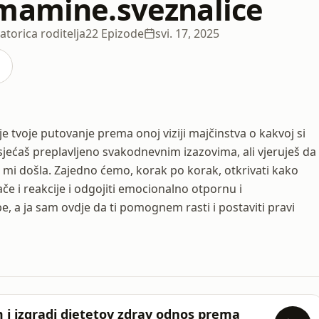
mamine.sveznalice
torica roditelja
22 Epizode
svi. 17, 2025
 tvoje putovanje prema onoj viziji majčinstva o kakvoj si
 osjećaš preplavljeno svakodnevnim izazovima, ali vjeruješ da
o mi došla. Zajedno ćemo, korak po korak, otkrivati kako
ače i reakcije i odgojiti emocionalno otpornu i
e, a ja sam ovdje da ti pomognem rasti i postaviti pravi
 i izgradi djetetov zdrav odnos prema