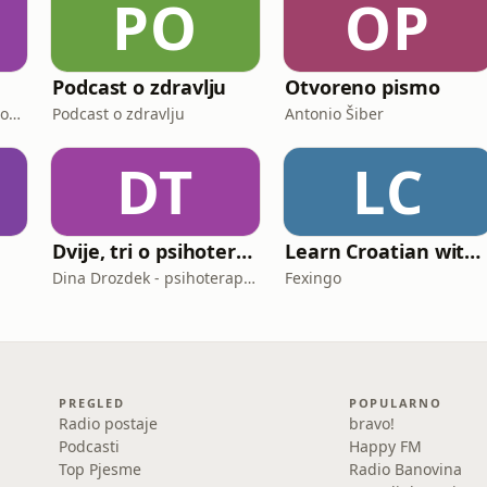
PO
OP
Podcast o zdravlju
Otvoreno pismo
Jelena Mikovčić, Ivanka Zorić, Ana-Bella Leikauff, Jelena Maštruko, Dražen Korda, Tihomir Vinković, Danja Dubravac
Podcast o zdravlju
Antonio Šiber
DT
LC
Dvije, tri o psihoterapiji
Learn Croatian with Fexingo
Dina Drozdek - psihoterapija, NLP, mentalno zdravlje
Fexingo
PREGLED
POPULARNO
Radio postaje
bravo!
Podcasti
Happy FM
Top Pjesme
Radio Banovina