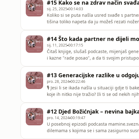
#15 Kako se na zdrav način svađ
nosiš, počne
sij. 25, 2025
00:14:03
Koliko si se puta našla usred svađe s partner
tišina toliko napeta da ju možeš rezati nožem? Možda si tresnula vratima, možda nešto razb
možda ste zapeli u onoj iscrpljujućoj "ti meni, ja tebi" dinamici. I o
sami. Djeca su tu, šutke promatraju, s očima
#14 Što kada partner ne dijeli m
sij. 11, 2025
00:17:15
Čitaš knjige, slušaš podcaste, mijenjaš gener
i kazne "rade posao", a da ti svojim pristup
ima ispad, ti se osjećaš kao tampon-zona izm
epizoda baš za tebe! Danas će
#13 Generacijske razlike u odgoj
pro. 28, 2024
00:22:46
🎙 Jesi li se ikada našla u situaciji gdje ti 
koje ih nitko nije tražio? Ili ti se od nekih 
diže kosa na glavi? A možda si frustrirana i
#12 Djed Božićnjak – nevina bajk
pro. 14, 2024
00:19:47
U posebnoj epizodi podcasta mamine.sveznali
dilemama s kojima se i sama zasigurno susrećeš u ovo
božićnim ludilom? 👉Treba li Djed Božićnjak b