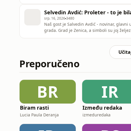
misama kojima se suprotstavlja takozvanim 
umjetnica, autorica niza zapaženih projekata
Selvedin Avdić: Proleter - to je bil
i
srp. 16, 2026
3480
Naš gost je Salvedin Avdić - novinar, glavni 
grada. Grad je Zenica, a simboli su joj želje
dom. O željezari je pisao u intimnoj monograf
kazališna predstava. KP dom je ovjekovječio
Učita
Preporučeno
BR
IR
Biram rasti
Između redaka
Lucia Paula Deranja
izmeduredaka