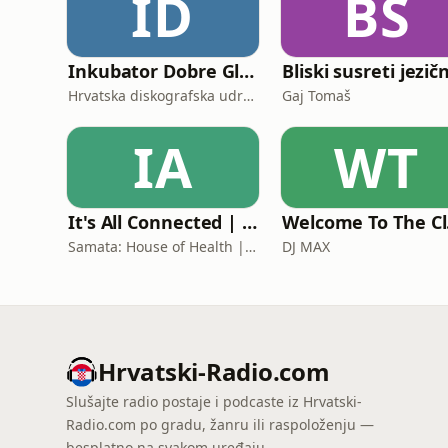
ID
BS
Inkubator Dobre Glazbe
Hrvatska diskografska udruga – IFPI Croatia
Gaj Tomaš
IA
WT
It's All Connected | Health and Wellness Podcast
Wel
Samata: House of Health | Katarina Babić, dr.med.
DJ MAX
Hrvatski-Radio.com
Slušajte radio postaje i podcaste iz Hrvatski-
Radio.com po gradu, žanru ili raspoloženju —
besplatno na svakom uređaju.