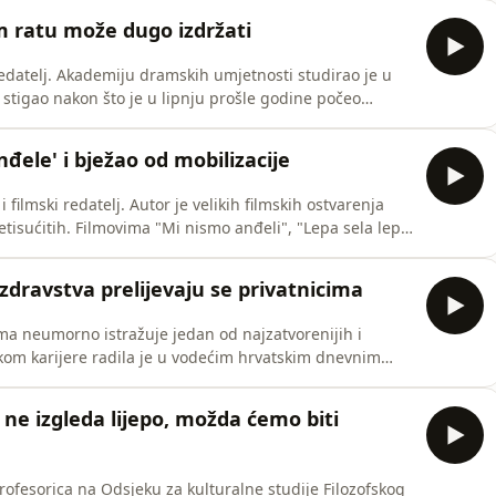
a glasoviti El Camino, hodočasničku turu dugu preko
ratu može dugo izdržati
i redatelj. Akademiju dramskih umjetnosti studirao je u
stigao nakon što je u lipnju prošle godine počeo
Mehrdad Khameneh nije pristalica iranskog režima.
vu promjenu, ali rušenje iranskih gradova raketama i
đele' i bježao od mobilizacije
 filmski redatelj. Autor je velikih filmskih ostvarenja
etisućitih. Filmovima "Mi nismo anđeli", "Lepa sela lepo
 kao jedan od najvažnijih redatelja generacije koja je
slavije. Njegov film "Parada" iz 2011. zabilj
zdravstva prelijevaju se privatnicima
ima neumorno istražuje jedan od najzatvorenijih i
ijekom karijere radila je u vodećim hrvatskim dnevnim
ku srpske nacionalne manjine, jednom od posljednjih
aša Škaričić javnosti je otkrila na desetine korupcijskih
ne izgleda lijepo, možda ćemo biti
rofesorica na Odsjeku za kulturalne studije Filozofskog