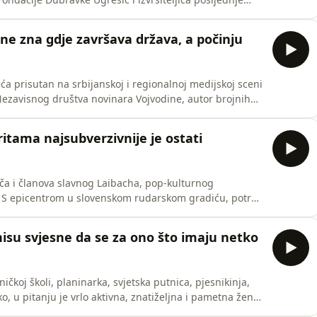
interesa spada i japanska povijest, u Tokiju je
j ekonomije, japanskog jezika i književnosti. Njezino
e ne zna gdje završava država, a počinju
eća prisutan na srbijanskoj i regionalnoj medijskoj sceni
Nezavisnog društva novinara Vojvodine, autor brojnih
alnim krugovima slovi za izvrsnog političkog analitičara,
kih sedam dana potvrđuje svojim analizama u beogr
ritama najsubverzivnije je ostati
ača i članova slavnog Laibacha, pop-kulturnog
 S epicentrom u slovenskom rudarskom gradiću, potres
slavije. Paradiranje i parodiranje militarističkih i
ocijalističkom društvu izazivalo je grč u želucu, ali
nisu svjesne da se za ono što imaju netko
ičkoj školi, planinarka, svjetska putnica, pjesnikinja,
ko, u pitanju je vrlo aktivna, znatiželjna i pametna žena.
u, Kini i drugim zemljama, o radu s djecom, o