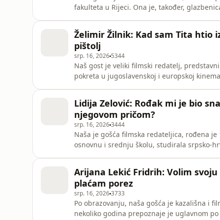
fakulteta u Rijeci. Ona je, također, glazbe
svoj prvi album Mačke vole grebati. Široka 
predsjedničku kandidatkinju i udarnu pesnic
Želimir Žilnik: Kad sam Tita htio
koju se bez s
pištolj
srp. 16, 2026
5344
Naš gost je veliki filmski redatelj, predstavn
pokreta u jugoslavenskoj i europskoj kinemato
i dugometražnih filmova, documentarist koj
šezdesetih i sedamdesetih godina prošlog st
Lidija Zelović: Rođak mi je bio sn
njegovom pričom?
srp. 16, 2026
3444
Naša je gošća filmska redateljica, rođena je 
osnovnu i srednju školu, studirala srpsko-hrv
lokalnoj televiziji Dobre vibracije započela i
na sigurno, samo na četiri dana, dok se situa
Arijana Lekić Fridrih: Volim svoj
plaćam porez
srp. 16, 2026
3733
Po obrazovanju, naša gošća je kazališna i fil
nekoliko godina prepoznaje je uglavnom po