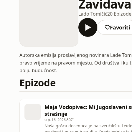
Zavidava
Lado Tomičić
20 Epizode
Favoriti
Autorska emisija proslavljenog novinara Lade Tomič
pravo vrijeme na pravom mjestu. Od društva i kultu
bolju budućnost.
Epizode
Maja Vodopivec: Mi Jugoslaveni smo
strašnije
srp. 16, 2026
5071
Naša gošća docentica je na sveučilištu Leid
povijesti i mirovnih studija. Predsjednica je