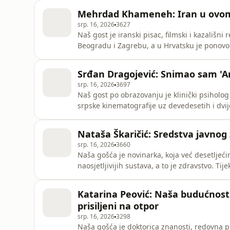
planinama i hodačkim turama s naglaskom n
Mehrdad Khameneh: Iran u ovom 
800
srp. 16, 2026
3627
Naš gost je iranski pisac, filmski i kazališn
Beogradu i Zagrebu, a u Hrvatsku je ponovo 
dvanaestodnevni rat Izraela protiv Irana. 
Štoviše, u Iranu je aktivno zagovarao njego
Srđan Dragojević: Snimao sam 'An
avionskim
srp. 16, 2026
3697
Naš gost po obrazovanju je klinički psiholog i
srpske kinematografije uz devedesetih i dvij
gore" i "Rane" Srđan Dragojević etablirao se
autorski sazrijevala u godinama raspada Jugo
Nataša Škaričić: Sredstva javnog 
srp. 16, 2026
3660
Naša gošća je novinarka, koja već desetljeć
naosjetljivijih sustava, a to je zdravstvo. T
listovima, a danas piše u Novostima, tjedni
bastiona dobrog novinarstva u Hrvatskoj. Nat
Katarina Peović: Naša budućnost 
af
prisiljeni na otpor
srp. 16, 2026
3298
Naša gošća je doktorica znanosti, redovna p