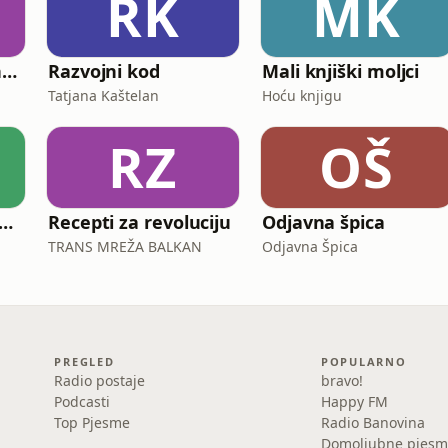
RK
MK
Bliski susreti jezične vrste
Razvojni kod
Mali knjiški moljci
Tatjana Kaštelan
Hoću knjigu
RZ
OŠ
come To The Club Radio Show
Recepti za revoluciju
Odjavna špica
TRANS MREŽA BALKAN
Odjavna Špica
PREGLED
POPULARNO
Radio postaje
bravo!
Podcasti
Happy FM
Top Pjesme
Radio Banovina
Domoljubne pjesm