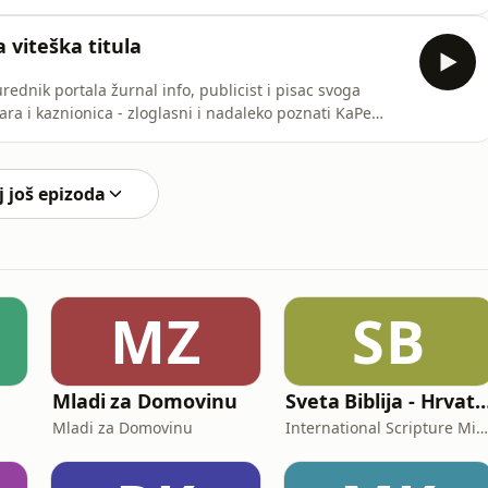
moliteljima na trgovima hrvatskih gradova. Ona je
 koji u fokusu imaju položaj žene u društvu, patrijarhat
a viteška titula
urednik portala žurnal info, publicist i pisac svoga
zara i kaznionica - zloglasni i nadaleko poznati KaPe
iji Moja fabrika, po kojoj je postavljena i vrlo uspjela
 knjigom grupe autora Kazniona, koju je uredio za
j još epizoda
MZ
SB
Mladi za Domovinu
Sveta Biblija - Hrvatski (Croatian, No
Mladi za Domovinu
International Scripture Ministries