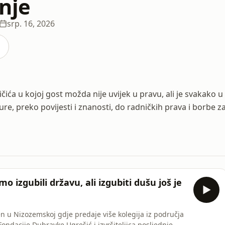
nje
srp. 16, 2026
ića u kojoj gost možda nije uvijek u pravu, ali je svakako u
re, preko povijesti i znanosti, do radničkih prava i borbe z
 izgubili državu, ali izgubiti dušu još je
en u Nizozemskoj gdje predaje više kolegija iz područja
 Fondacije Dubravke Ugrešić i izvršiteljica posljednje