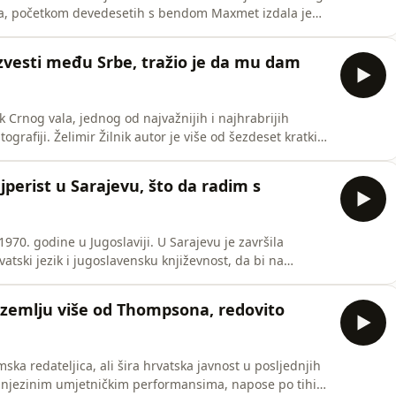
nica, početkom devedesetih s bendom Maxmet izdala je
javnost poznaje je kao saborsku zastupnicu,
u Radničke fronte, jedine hrvatske političke stranke
 izvesti među Srbe, tražio je da mu dam
ik Crnog vala, jednog od najvažnijih i najhrabrijih
grafiji. Želimir Žilnik autor je više od šezdeset kratkih
i je pod okriljem novosadske filmske kuće Neoplanta
oljeća pomjerao granice slobode i iskušavao strpljenj
ajperist u Sarajevu, što da radim s
1970. godine u Jugoslaviji. U Sarajevu je završila
atski jezik i jugoslavensku književnost, da bi na
 novinarsku karijeru. Početkom rata roditelji su je poslali
cija ne smiri. Dani izbjeglištva su se protegli n
u zemlju više od Thompsona, redovito
mska redateljica, ali šira hrvatska javnost u posljednjih
 njezinim umjetničkim performansima, napose po tihim