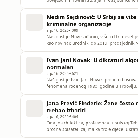
volje velike spisateljice. U njezino područje 
doktorirala, dok je u Beogradu završila studi
Nedim Sejdinović: U Srbiji se viš
kriminalne organizacije
srp. 16, 2026
4089
Naš gost je Novosađanin, više od tri desetlj
kao novinar, urednik, do 2019. predsjednik 
medijskih analiza i istraživanja. U profesion
odmjerenog i opreznog u ocjenama, što sva
Ivan Jani Novak: U diktaturi algo
normalan
srp. 16, 2026
3621
Naš gost je Ivan Jani Novak, jedan od osniv
fenomena rođenog 1980. godine u Trbovlju.
Laibach u osamdesetima je drmao temelje Jugo
totalitarističkih simbola u izvedbi Laibacha s
Jana Prević Finderle: Žene često 
način i sti
trebao izboriti
srp. 16, 2026
3404
Ona je arhitektica, profesorica u pulskoj Tehn
prozna spisateljica, majka troje djece. Ukrat
Govorit će nam o svojim putovanjima po Iran