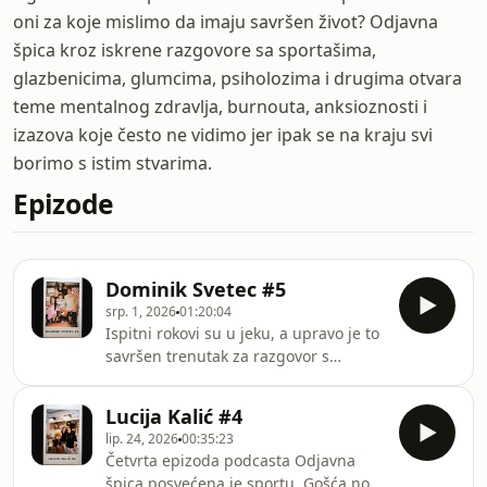
oni za koje mislimo da imaju savršen život? Odjavna
špica kroz iskrene razgovore sa sportašima,
glazbenicima, glumcima, psiholozima i drugima otvara
teme mentalnog zdravlja, burnouta, anksioznosti i
izazova koje često ne vidimo jer ipak se na kraju svi
borimo s istim stvarima.
Epizode
Dominik Svetec #5
srp. 1, 2026
01:20:04
Ispitni rokovi su u jeku, a upravo je to
savršen trenutak za razgovor s
gostom koji najbolje razumije kako se
mladi nose s obvezama danas. U naš
Lucija Kalić #4
studio ravno s ispita stigao je Dominik
lip. 24, 2026
00:35:23
Svetec, student psihologije. Mijenja li
Četvrta epizoda podcasta Odjavna
jedan ispit budućnost? Zašto nam je
špica posvećena je sportu. Gošća nove