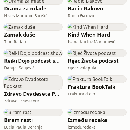
znači biti otvoren prema publici, kako
se nosi s komentarima i hejtom, o
Drama za mlade
Radio Đakovo
njegovom partneru te putovanjima.
Nives Madunić Barišić
Radio Đakovo
Kroz razgovor otvaramo teme koje se
često ne izgovaraju naglas, ali su dio
sva
Zamak duše
Kind When Hard
Tiho Radan
Ivana Kurtov Marjanović
Reiki Dojo podcast show
Riječ Života podcast
Danijel Salijević
rijeczivotapula
Fraktura BookTalk
Zdravo Dvadesete Podkast
Fraktura d.o.o.
Zdravo Dvadesete
Biram rasti
Između redaka
Lucia Paula Deranja
izmeduredaka