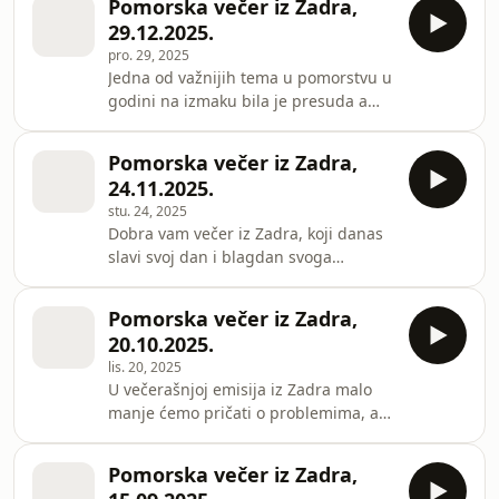
Pomorska večer iz Zadra,
noći muzeja te čuli priče o
priznanju koje je Jadrolinija dobila u
29.12.2025.
potopljenim brodovima i živom svijetu
At
pro. 29, 2025
u podmorju.
Jedna od važnijih tema u pomorstvu u
godini na izmaku bila je presuda a
potom i odustanak od daljenjeg
postupka protiv splitskog kapetana
Pomorska večer iz Zadra,
Marka Bekavca u Turskoj. Jednako tako
24.11.2025.
pratili smo i pravnu stranu tragedije
stu. 24, 2025
broda Lastovo - kaznena odgovornost
Dobra vam večer iz Zadra, koji danas
na kraju je spala samo na članove
slavi svoj dan i blagdan svoga
posade, dok je DORH odbacio bilu
zaštitnika Svetog Krševana. Stoga
kakvu kaznenu odgovornost bivše
poseban pozdrav posadi Jadrolinijina
uprave riječke Jadrolinije. O
Pomorska večer iz Zadra,
trajekta koji nosi ime zadarskog sveca
pravosudnim postupcim
20.10.2025.
zaštitnika. A upravo prva tema je
lis. 20, 2025
Jadrolinija - čut ćete što su članovi
U večerašnjoj emisija iz Zadra malo
Uprave domaćeg linijskog brodara
manje ćemo pričati o problemima, a
rekli novinarima u Splitu na brodu
malo više o ljudima koji žive s morem i
Dalmacija. Govorimo i o raskidu
na moru. Bili smo na luksuznom
koncesijskog ugovora s Lukom Zadar
Pomorska večer iz Zadra,
kruzeru koji je u Zadar doveo više od
dd na području