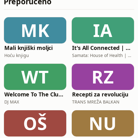
Preporučeno
brodove i češću povezanost sa
Zadrom, u kojemu je nakon 40 godina
ponovno zaživjela brodska linija od
MK
IA
uvale Dražanica do nove rive. Družili
smo se i sa spasiocima na zadarsko
Mali knjiški moljci
It's All Connected | Health and Wellness Podcast
Hoću knjigu
Samata: House of Health | Katarina Babić, dr.med.
WT
RZ
Welcome To The Club Radio Show
Recepti za revoluciju
DJ MAX
TRANS MREŽA BALKAN
OŠ
NU