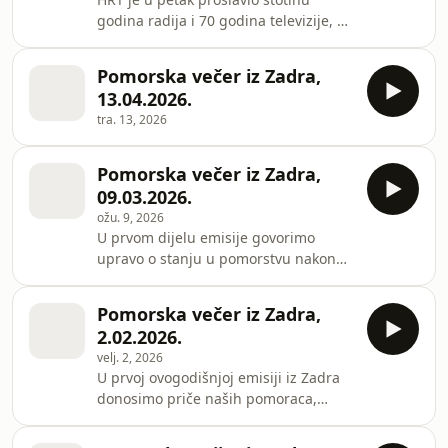
godina radija i 70 godina televizije, a
Pomorska večer izdvojena je kao jedna
od najdugovječnijih i
Pomorska večer iz Zadra,
najprepoznatljivijih brendova naše
13.04.2026.
kuće. Danas se obilježava
tra. 13, 2026
Međunarodni dan žena u pomorstvu.
Tema koju je IMO odredio za 2026.
glasi "Od politike do prakse:
Pomorska večer iz Zadra,
unaprjeđenje ravnopravnosti spolova
09.03.2026.
za izvrsnost u pomorstvu". Pomorstvo
ožu. 9, 2026
se dugo doživljavalo kao muški svij
U prvom dijelu emisije govorimo
upravo o stanju u pomorstvu nakon
što je Iran zaprijetio potapanjem
brodova koju pokušaju proći kroz
Pomorska večer iz Zadra,
Hormuški tjesnac. U Perzijskom
2.02.2026.
zaljevu je oko 200 hrvatskih
velj. 2, 2026
pomoraca, a iz UAE-a ne može
U prvoj ovogodišnjoj emisiji iz Zadra
isploviti brod Atlantske plovidbe AP
donosimo priče naših pomoraca,
Astarea. U nastavku emisije ipak o
govorimo o lučkoj infrastrukturi,
nešto vedrijim temama - novom
ribarstvu te zaštiti mora. Bili smo i u
tankeru Idassa Tankerske plovidbe,