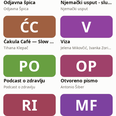
Odjavna špica
Njemački usput - slušaj i uči
Odjavna Špica
Njemački usput
ĆC
V
Ćakula Café — Slow Croatian Podcast | Learn Croatian With a Cultural Twist
Viza
Tihana Klepač
Jelena Mikovčić, Ivanka Zorić, Ana-Bella Leikauff, Jelena Maštruko, Dražen Korda, Tihomir Vinković, Danja Dubravac
PO
OP
Podcast o zdravlju
Otvoreno pismo
Podcast o zdravlju
Antonio Šiber
RI
MF