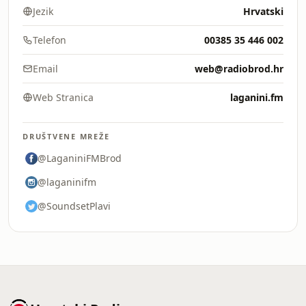
Jezik
Hrvatski
Telefon
00385 35 446 002
Email
web@radiobrod.hr
Web Stranica
laganini.fm
DRUŠTVENE MREŽE
@LaganiniFMBrod
@laganinifm
@SoundsetPlavi