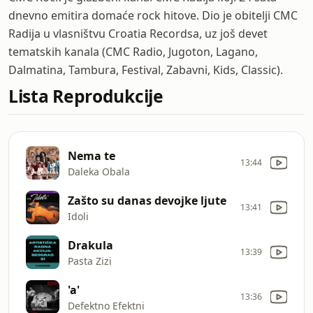
dnevno emitira domaće rock hitove. Dio je obitelji CMC
Radija u vlasništvu Croatia Recordsa, uz još devet
tematskih kanala (CMC Radio, Jugoton, Lagano,
Dalmatina, Tambura, Festival, Zabavni, Kids, Classic).
Lista Reprodukcije
Nema te
13:44
Daleka Obala
Zašto su danas devojke ljute
13:41
Idoli
Drakula
13:39
Pasta Zizi
'a'
13:36
Defektno Efektni