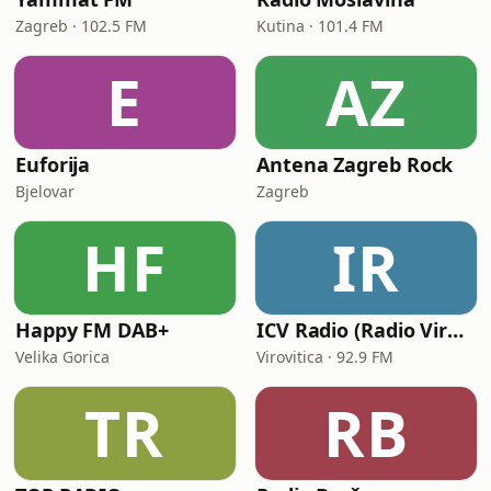
Zagreb · 102.5 FM
Kutina · 101.4 FM
E
AZ
Euforija
Antena Zagreb Rock
Bjelovar
Zagreb
HF
IR
Happy FM DAB+
ICV Radio (Radio Virovitica)
Velika Gorica
Virovitica · 92.9 FM
TR
RB