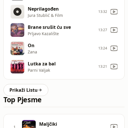
Neprilagođen
13:32
Jura Stublić & Film
Brane srušit ću sve
13:27
Prljavo Kazalište
On
13:24
Zana
Lutka za bal
13:21
Parni Valjak
Prikaži Listu
Top Pjesme
Maljčiki
1