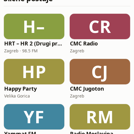
H–
CR
HRT – HR 2 (Drugi program Hrvatskoga radija)
CMC Radio
Zagreb · 98.5 FM
Zagreb
HP
CJ
Happy Party
CMC Jugoton
Velika Gorica
Zagreb
YF
RM
Yammat FM
Radio Moslavina