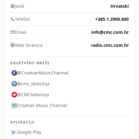
Jezik
Hrvatski
Telefon
+385.1.2900.800
Email
info@cmc.com.hr
Web Stranica
radio.cmc.com.hr
DRUŠTVENE MREŽE
@CroatianMusicChannel
@cmc_televizija
@CMCtelevizija
Croatian Music Channel
APLIKACIJE
Google Play