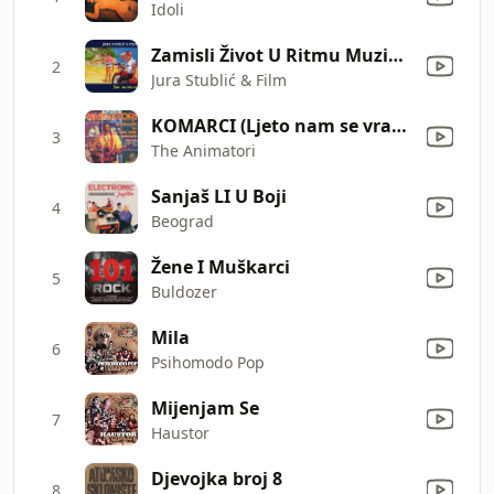
Idoli
Zamisli Život U Ritmu Muzike Za Ples
2
Jura Stublić & Film
KOMARCI (Ljeto nam se vratilo)(prvi dio)
3
The Animatori
Sanjaš LI U Boji
4
Beograd
Žene I Muškarci
5
Buldozer
Mila
6
Psihomodo Pop
Mijenjam Se
7
Haustor
Djevojka broj 8
8