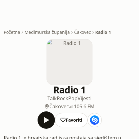
Početna
Međimurska županija
Čakovec
Radio 1
Radio 1
Talk
Rock
Pop
Vijesti
Čakovec
105.6 FM
Favoriti
Radio 1 je hrvatska radijska postaja sa sjedištem u