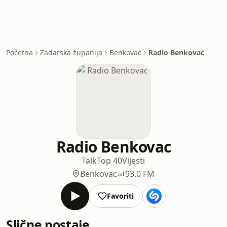
Početna
Zadarska županija
Benkovac
Radio Benkovac
Radio Benkovac
Talk
Top 40
Vijesti
Benkovac
93.0 FM
Favoriti
Slične postaje