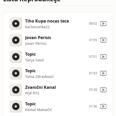
Tiho Kupa nocas tece
08:02
karlovcanka22
Jovan Perisic
07:55
Jovan Perisic
Topic
07:51
Tanja Savić
Topic
07:43
Toma Zdravković
Zvanični Kanal
07:39
PGP RTS
Topic
07:36
Kemal Malovčić